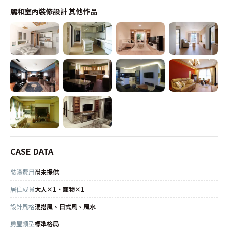
麗和室內裝修設計
其他作品
CASE DATA
裝潢費用
尚未提供
居住成員
大人×1、寵物×1
設計風格
混搭風、日式風、風水
房屋類型
標準格局