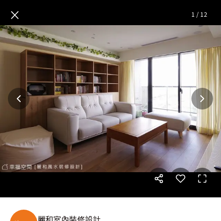
與柴柴和樂同居 日式混搭風水宅
×
1
/
12
麗和室內裝修設計