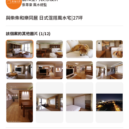
張尊豪 風水總監
與柴柴和樂同居 日式混搭風水宅|27坪
該個案的其他圖片 (
1
/
12
)