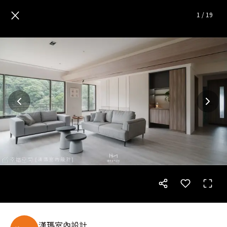
溫煦森活 愜意時刻|混搭風|35坪
×
1
/
19
漢瑪室內設計