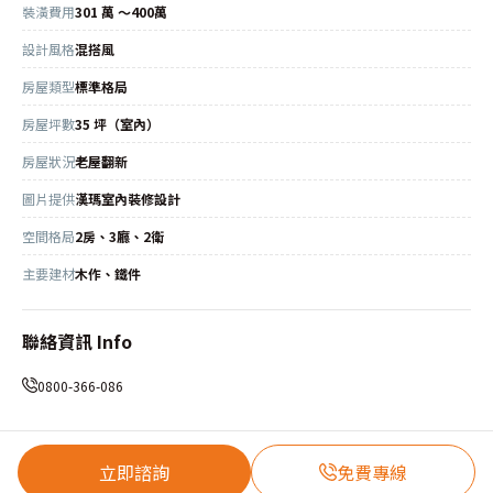
裝潢費用
301 萬 ～400萬
設計風格
混搭風
房屋類型
標準格局
房屋坪數
35 坪（室內）
房屋狀況
老屋翻新
圖片提供
漢瑪室內裝修設計
空間格局
2房、3廳、2衛
主要建材
木作、鐵件
聯絡資訊 Info
0800-366-086
立即諮詢
免費專線