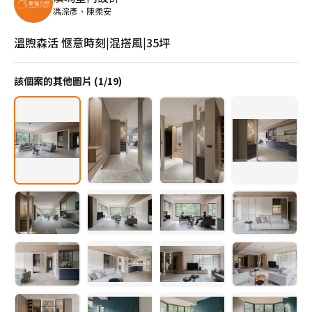
馮淙彥、陳柔安
溫煦森活 愜意時刻|混搭風|35坪
該個案的其他圖片 (
1
/
19
)