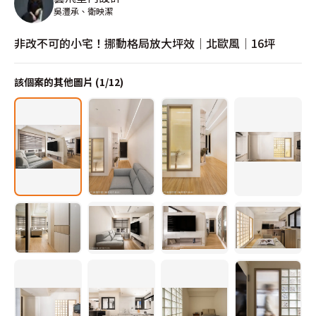
吳灃承、衛映潔
非改不可的小宅！挪動格局放大坪效│北歐風│16坪
該個案的其他圖片 (
1
/
12
)