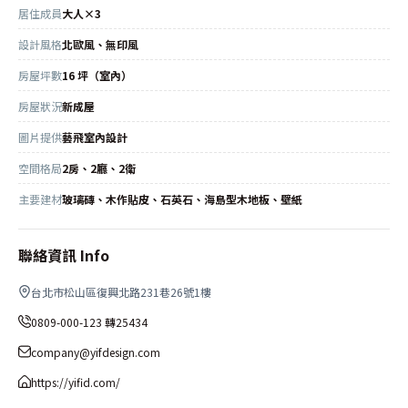
居住成員
大人×3
設計風格
北歐風、無印風
房屋坪數
16 坪（室內）
房屋狀況
新成屋
圖片提供
藝飛室內設計
空間格局
2房、2廳、2衛
主要建材
玻璃磚、木作貼皮、石英石、海島型木地板、壁紙
聯絡資訊 Info
台北市松山區復興北路231巷26號1樓
0809-000-123 轉25434
company@yifdesign.com
https://yifid.com/