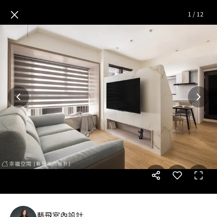
非改不可的小宅！挪動格局放大
×
1
/
12
藝飛室內設計