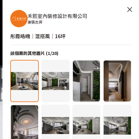
×
禾熙室內裝修設計有限公司
謝張志昇
彤霞皓魄│混搭風│16坪
該個案的其他圖片 (
1
/
20
)