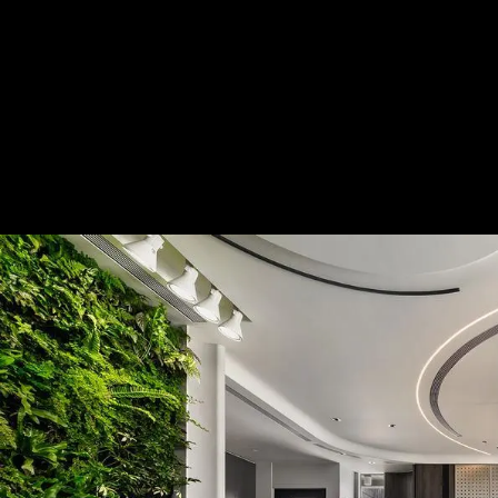
彤霞皓魄│混搭風│16坪
— 完