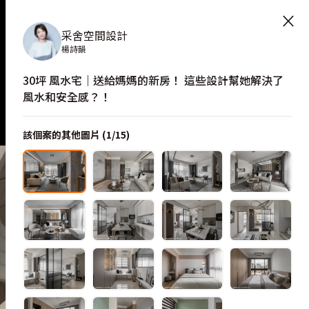
全感？！
— 完整照片空間靈感
×
采舍空間設計
楊詩韻
30坪 風水宅｜送給媽媽的新房！ 這些設計幫她解決了
風水和安全感？！
該個案的其他圖片 (
1
/
15
)