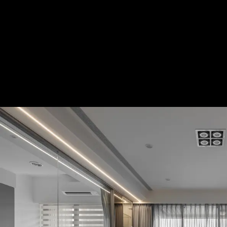
30坪 風水宅｜送給媽媽的新房