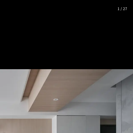
│28坪
— 完整照片空間靈感
1
/
27