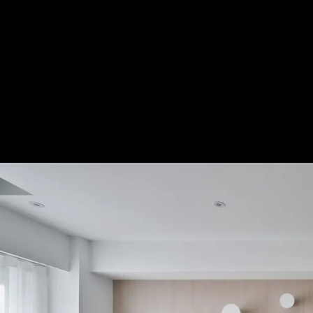
Chiu House│Miaoli│無印風