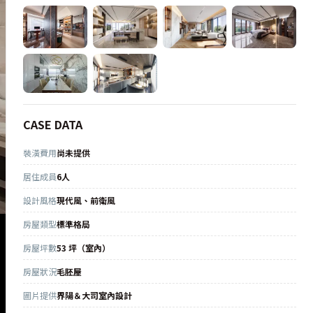
CASE DATA
裝潢費用
尚未提供
居住成員
6人
設計風格
現代風、前衛風
房屋類型
標準格局
房屋坪數
53 坪（室內）
房屋狀況
毛胚屋
圖片提供
界陽＆大司室內設計