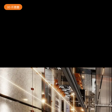
台中帝寶|現代風|53坪
— 完整
3D 示意圖