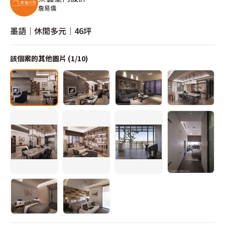
詹易儒
墨語│休閒多元│46坪
該個案的其他圖片 (
1
/
10
)