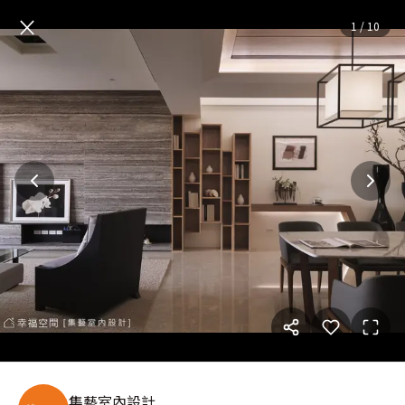
墨語│休閒多元│46坪
— 完整
×
1
/
10
集藝室內設計