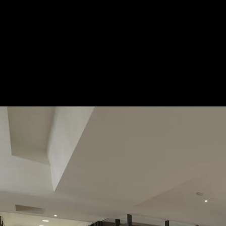
錦瑟年華|休閒多元|68坪
— 完