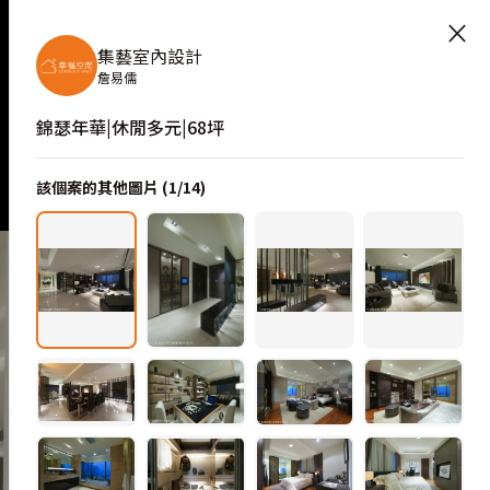
×
集藝室內設計
詹易儒
錦瑟年華|休閒多元|68坪
該個案的其他圖片 (
1
/
14
)