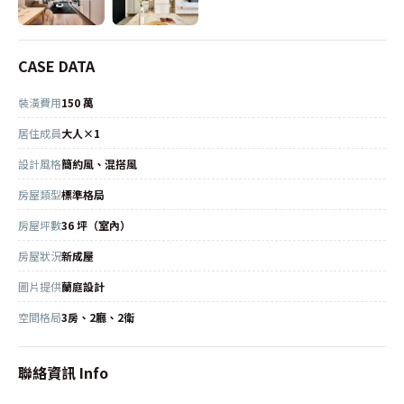
CASE DATA
裝潢費用
150 萬
居住成員
大人×1
設計風格
簡約風、混搭風
房屋類型
標準格局
房屋坪數
36 坪（室內）
房屋狀況
新成屋
圖片提供
蘭庭設計
空間格局
3房、2廳、2衛
聯絡資訊 Info