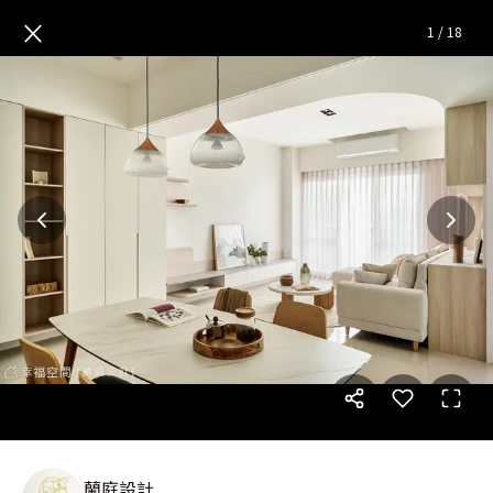
雲說│簡約混搭風│36坪
— 完
×
1
/
18
蘭庭設計