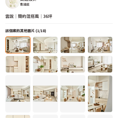
曹議庭
雲說│簡約混搭風│36坪
該個案的其他圖片 (
1
/
18
)