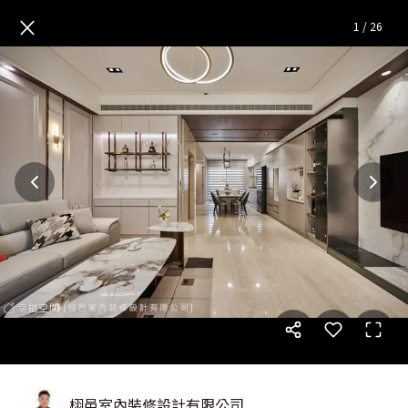
百坪別墅輕奢質感退休宅│輕奢
×
1
/
26
栩邑室內裝修設計有限公司