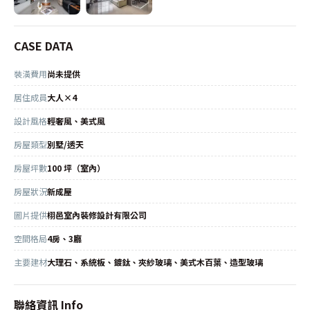
CASE DATA
裝潢費用
尚未提供
居住成員
大人×4
設計風格
輕奢風、美式風
房屋類型
別墅/透天
房屋坪數
100 坪（室內）
房屋狀況
新成屋
圖片提供
栩邑室內裝修設計有限公司
空間格局
4房、3廳
主要建材
大理石、系統板、鍍鈦、夾紗玻璃、美式木百葉、造型玻璃
聯絡資訊 Info