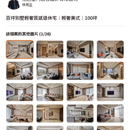
林育正
百坪別墅輕奢質感退休宅│輕奢美式│100坪
該個案的其他圖片 (
1
/
26
)