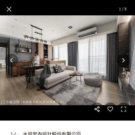
光紋纆然｜灰暮意境宅 悅光│現
×
1
/
8
水設室內設計股份有限公司