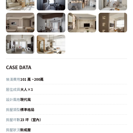
CASE DATA
裝潢費用
101 萬 ~200萬
居住成員
大人×1
設計風格
現代風
房屋類型
標準格局
房屋坪數
23 坪（室內）
房屋狀況
新成屋