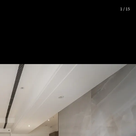
│現代風│30坪
— 完整照片空
1
/
15