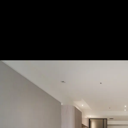
凝萃和煦日常 演繹醇美質樸樂章