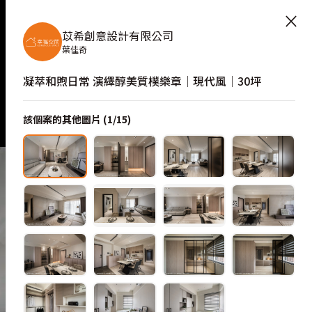
間靈感
×
苡希創意設計有限公司
葉佳奇
凝萃和煦日常 演繹醇美質樸樂章│現代風│30坪
該個案的其他圖片 (
1
/
15
)