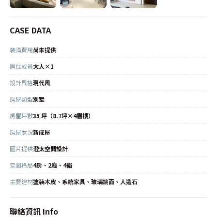
CASE DATA
裝潢費用
尚未提供
居住成員
大人×1
設計風格
現代風
房屋類型
別墅
房屋坪數
35 坪（8.7坪×4層樓）
房屋狀況
新成屋
圖片提供
澄太空間設計
空間格局
4房、2廳、4衛
主要建材
塗裝木皮、系統家具、玻璃鏡面、人造石
聯絡資訊 Info