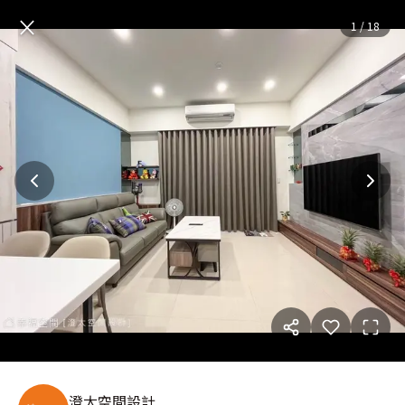
重整格局機能 打造舒適生活空間
×
1
/
18
澄太空間設計