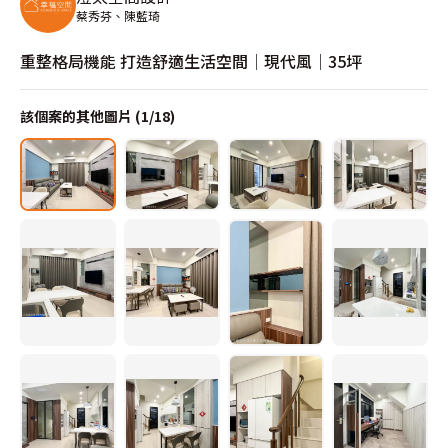
蔡秀芬、陳藍琦
重整格局機能 打造舒適生活空間│現代風│35坪
該個案的其他圖片 (
1
/
18
)