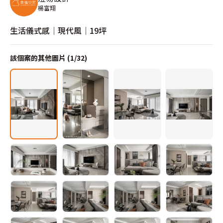
楊富翔
生活儀式感│現代風│19坪
該個案的其他圖片 (
1
/
32
)