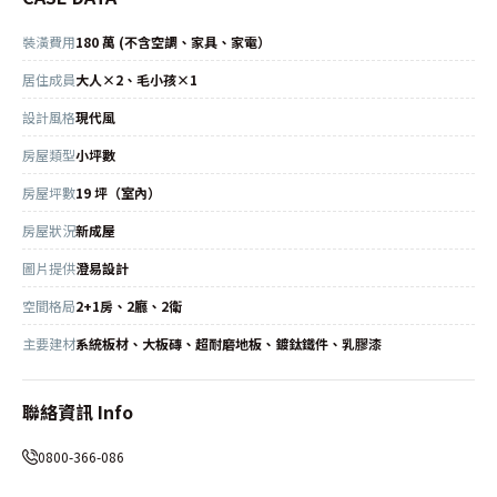
裝潢費用
180 萬 (不含空調、家具、家電）
居住成員
大人×2、毛小孩×1
設計風格
現代風
房屋類型
小坪數
房屋坪數
19 坪（室內）
房屋狀況
新成屋
圖片提供
澄易設計
空間格局
2+1房、2廳、2衛
主要建材
系統板材、大板磚、超耐磨地板、鍍鈦鐵件、乳膠漆
聯絡資訊 Info
0800-366-086