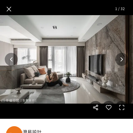
生活儀式感│現代風│19坪
—
×
1
/
32
澄易設計