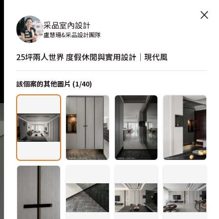
感
×
采品室內設計
盧慧珊&采品設計團隊
25坪兩人世界 度假休閒與實用設計│現代風
該個案的其他圖片 (
1
/
40
)