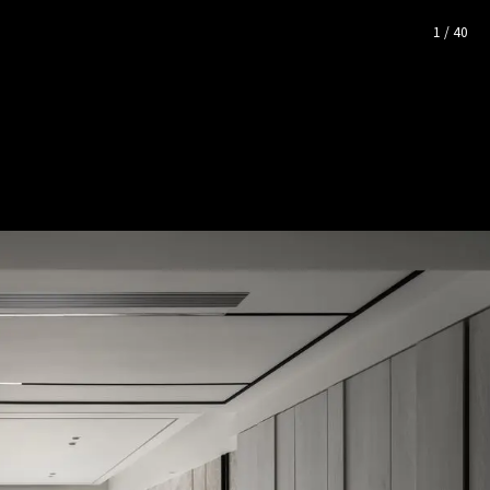
設計│現代風
— 完整照片空間靈
1
/
40