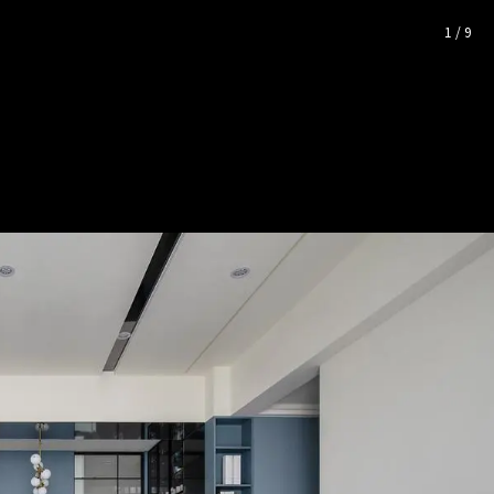
搭風格宅│現代風│28坪
— 完
1
/
9