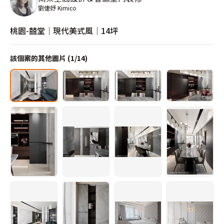
劉倢妤 Kimico
桃園-囍堂│現代美式風│14坪
該個案的其他圖片 (
1
/
14
)