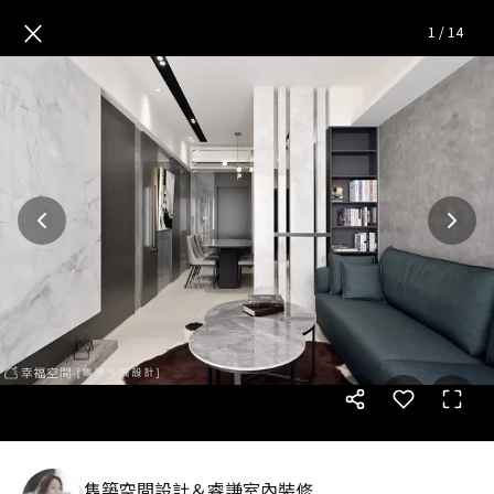
桃園-囍堂│現代美式風│14坪
×
1
/
14
雋築空間設計＆睿謙室內裝修