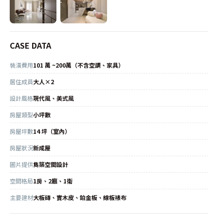
CASE DATA
裝潢費用
101 萬 ~200萬（不含空調、家具）
居住成員
大人×2
設計風格
現代風、美式風
房屋類型
小坪數
房屋坪數
14 坪（室內）
房屋狀況
新成屋
圖片提供
雋築空間設計
空間格局
1房、2廳、1衛
主要建材
大板磚、實木皮、鉑金板、線板裱布