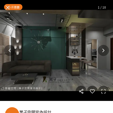
個性簡約工業混搭時尚宅｜混搭
×
3D 示意圖
1
/
10
菓子空間室內設計