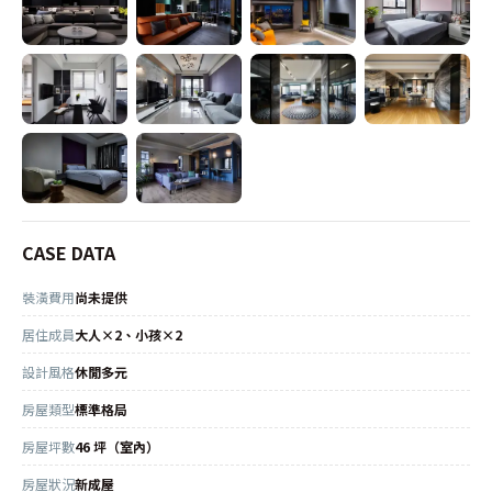
CASE DATA
裝潢費用
尚未提供
居住成員
大人×2、小孩×2
設計風格
休閒多元
房屋類型
標準格局
房屋坪數
46 坪（室內）
房屋狀況
新成屋