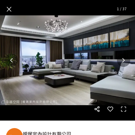
引光框景 藏色謐境｜休閒多元｜
×
1
/
37
嬡居室內設計有限公司