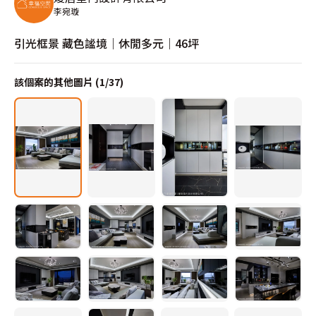
李宛璇
引光框景 藏色謐境｜休閒多元｜46坪
該個案的其他圖片 (
1
/
37
)