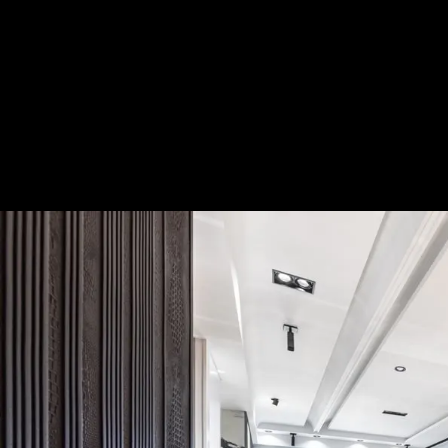
璀璨華韻漫布 釀構虛實共存時