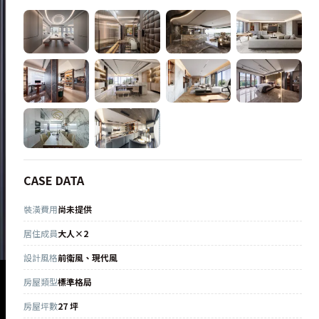
CASE DATA
裝潢費用
尚未提供
居住成員
大人×2
設計風格
前衛風、現代風
房屋類型
標準格局
房屋坪數
27 坪