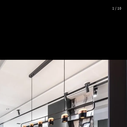
尚逸境｜前衛風｜27坪
— 完整
1
/
10