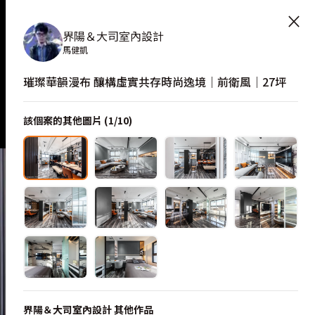
照片空間靈感
×
界陽＆大司室內設計
馬健凱
璀璨華韻漫布 釀構虛實共存時尚逸境｜前衛風｜27坪
該個案的其他圖片 (
1
/
10
)
界陽＆大司室內設計
其他作品