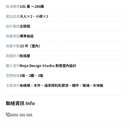
裝潢費用
101 萬 ～200萬
居住成員
大人×2、小孩×1
設計風格
北歐風
房屋類型
標準格局
房屋坪數
22 坪（室內）
房屋狀況
新成屋
圖片提供
Mojo Design Studio 默覺室內設計
空間格局
3房、2廳、2衛
主要建材
系統櫃、木作、油漆得利乳膠漆、鐵件、玻璃、木地板
聯絡資訊 Info
0800-366-086