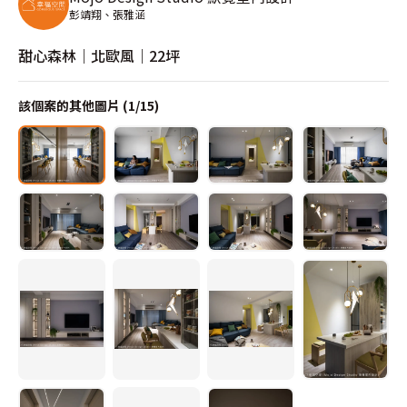
彭靖翔、張雅涵
甜心森林｜北歐風｜22坪
該個案的其他圖片 (
1
/
15
)