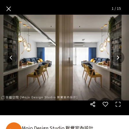
甜心森林｜北歐風｜22坪
— 完
×
1
/
15
Mojo Design Studio 默覺室內設計