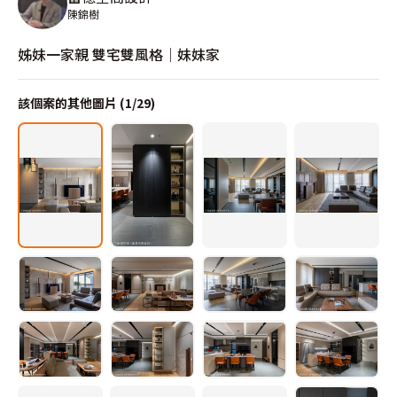
陳錦樹
姊妹一家親 雙宅雙風格│妹妹家
該個案的其他圖片 (
1
/
29
)