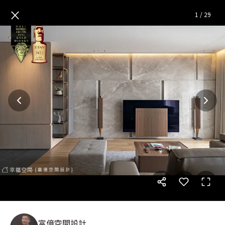
姊妹一家親 雙宅雙風格│妹妹
×
1
/
29
富億空間設計