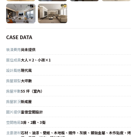
CASE DATA
裝潢費用
尚未提供
居住成員
大人×2、小孩×1
設計風格
現代風
房屋類型
大坪數
房屋坪數
55 坪（室內）
房屋狀況
新成屋
圖片提供
富億空間設計
空間格局
3房、2廳、3衛
主要建材
石材、油漆、壁紙、木地板、鐵件、灰鏡、鍍鈦金屬、木作貼皮、烤