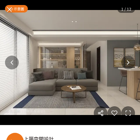
現代氣息
— 完整照片空間靈感
×
3D 示意圖
1
/
12
上築空間設計