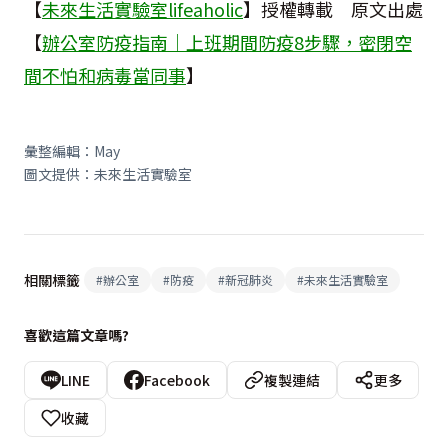
【
未來生活實驗室lifeaholic
】授權轉載 原文出處
【
辦公室防疫指南｜上班期間防疫8步驟，密閉空
間不怕和病毒當同事
】
彙整編輯：May
圖文提供：未來生活實驗室
相關標籤
#
辦公室
#
防疫
#
新冠肺炎
#
未來生活實驗室
喜歡這篇文章嗎?
LINE
Facebook
複製連結
更多
收藏