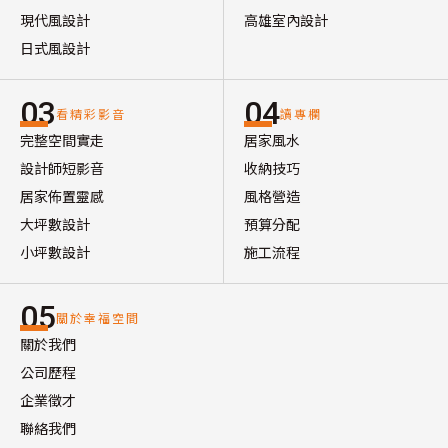
現代風設計
高雄室內設計
日式風設計
03
04
看精彩影音
讀專欄
完整空間實走
居家風水
設計師短影音
收納技巧
居家佈置靈感
風格營造
大坪數設計
預算分配
小坪數設計
施工流程
05
關於幸福空間
關於我們
公司歷程
企業徵才
聯絡我們