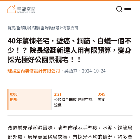
老屋預算分配與高 CP 值煥新術
首頁
/
全部影片
/
理揚室內裝修設計有限公司
40年驚悚老宅，壁癌、鋼筋、白蟻一個不
少！？ 院長級翻新達人用有限預算，變身
採光極好公園景觀宅！！
理揚室內裝修設計有限公司
·
吳函霖
·
2024-10-24
0:00
2:21
3:45
開場
公領域全開放 光線空氣
玄關
流通
改造前充滿潮濕霉味，牆壁佈滿棘手壁癌，水泥、鋼筋局
部外露，房屋更因格局狹長，有採光不均的情況，諸多問