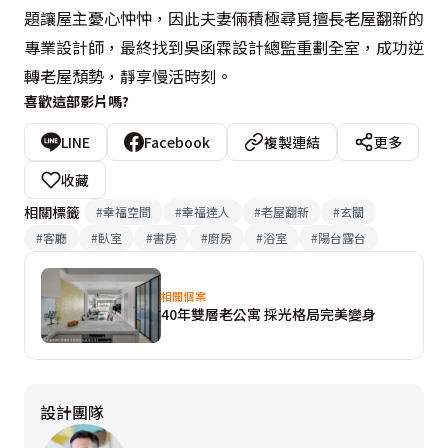
題讓屋主憂心忡忡，因此夫妻倆積極尋覓擅長老屋翻新的
專業設計師，最終找到吳函霖設計總監重劃全室，成功逆
轉老屋頹勢，靜享慢活時刻。
喜歡這部影片嗎?
LINE
Facebook
複製連結
更多
收藏
相關標籤
#
幸福空間
#
幸福達人
#
老屋翻新
#
玄關
#
客廳
#
臥室
#
書房
#
廚房
#
浴室
#
陽台露台
相關個案
40年雙層老公寓 採光格局完美變身
設計團隊