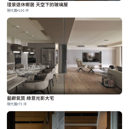
環景退休鄉居 天空下的玻璃屋
現代風
100 坪
藝廊氣質 綠意光影大宅
現代風
75 坪