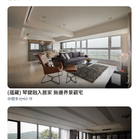
(蘊藏) 琴鍵融入居家 無邊界景觀宅
休閒多元
60 坪