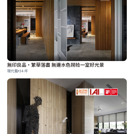
無印良品‧繁華落盡 無邊水色撈拾一室好光景
現代風
34 坪