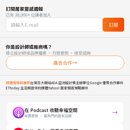
訂閱居家靈感週報
已有 38,000+ 位讀者加入
訂閱
你是設計師或廠商嗎？
建立設計師或品牌檔案 · 刊登案例 · 接受諮詢
廣告合作
媒體報導與獲獎
台灣百大網站
ADA 亞洲設計獎主辦單位
Google 優質合作夥伴
ETtoday 生活頻道特約媒體
Yahoo! 居家頻道策略夥伴
在 Podcast 收聽幸福空間
每週更新 · 最熱門的居家話題