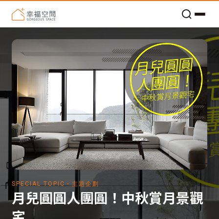
老屋預算分配與高 CP 值煥新術
SPECIAL TOPIC・主題企劃
月兒圓圓人團圓！中秋賞月景觀
宅