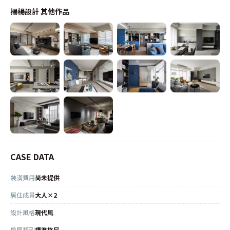
揚楊設計
其他作品
CASE DATA
裝潢費用
尚未提供
居住成員
大人×2
設計風格
現代風
房屋類型
標準格局