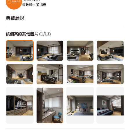
楊政翰、范揚彥
典藏麗悅
該個案的其他圖片 (
1
/
12
)