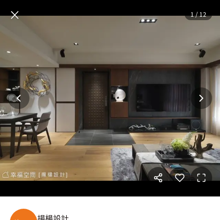
典藏麗悅
— 完整照片空間靈感
×
1
/
12
揚楊設計