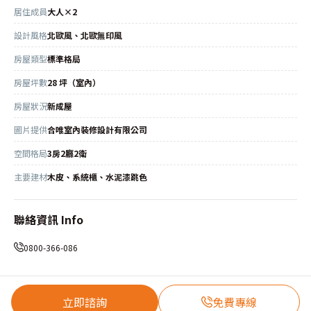
居住成員
大人×2
設計風格
北歐風、北歐無印風
房屋類型
標準格局
房屋坪數
28 坪（室內）
房屋狀況
新成屋
圖片提供
合唯室內裝修設計有限公司
空間格局
3房2廳2衛
主要建材
木皮、系統櫃、水泥漆跳色
聯絡資訊 Info
0800-366-086
立即諮詢
免費專線