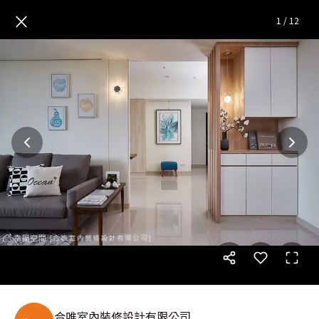
美觀兼具實用性 無印北歐風水
×
1
/
12
合唯室內裝修設計有限公司