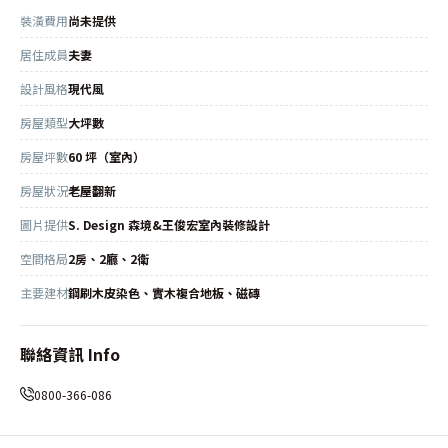
裝潢費用
尚未提供
居住成員
夫妻
設計風格
現代風
房屋類型
大坪數
房屋坪數
60 坪（室內）
房屋狀況
老屋翻新
圖片提供
S. Design 森境&王俊宏室內裝修設計
空間格局
2房、2廳、2衛
主要建材
鋼刷木皮染色、實木複合地板、磁磚
聯絡資訊 Info
0800-366-086