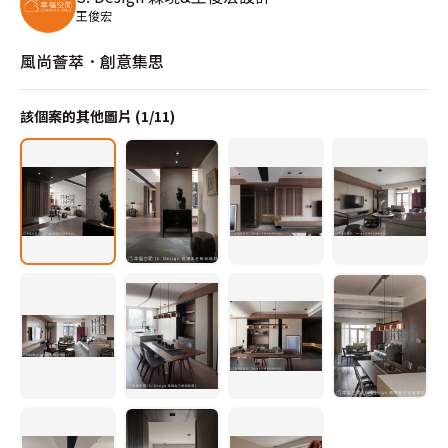
王俊宏
風尚薈萃．創意集思
該個案的其他圖片 (
1
/
11
)