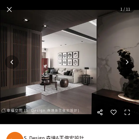
風尚薈萃．創意集思
— 完整照
×
1
/
11
S. Design 森境&王俊宏設計