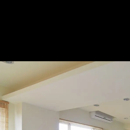
素淨通透宅 70萬輕鬆成家
— 