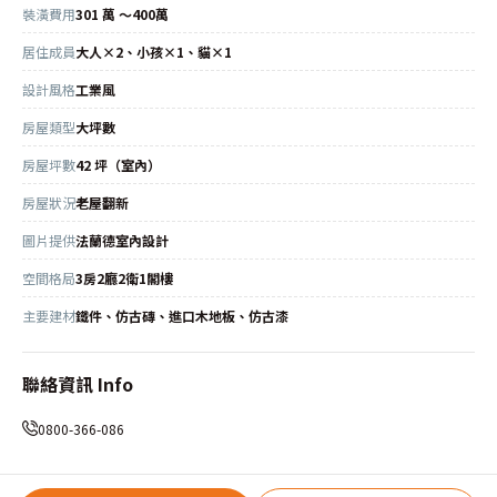
裝潢費用
301 萬 ～400萬
居住成員
大人×2、小孩×1、貓×1
設計風格
工業風
房屋類型
大坪數
房屋坪數
42 坪（室內）
房屋狀況
老屋翻新
圖片提供
法蘭德室內設計
空間格局
3房2廳2衛1閣樓
主要建材
鐵件、仿古磚、進口木地板、仿古漆
聯絡資訊 Info
0800-366-086