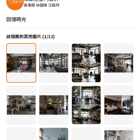
吳秉霖 徐國棟 汪銘祥
回憶時光
該個案的其他圖片 (
1
/
12
)