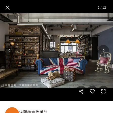
回憶時光
— 完整照片空間靈感
×
1
/
12
法蘭德室內設計