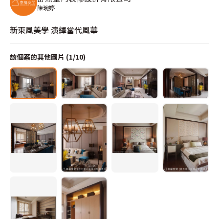
陳琬婷
新東風美學 演繹當代風華
該個案的其他圖片 (
1
/
10
)