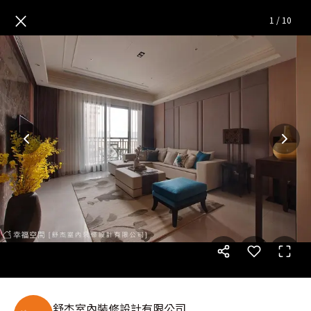
新東風美學 演繹當代風華
— 
×
1
/
10
舒杰室內裝修設計有限公司