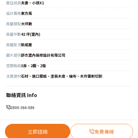
居住成員
夫妻、小孩X1
設計風格
東方風
房屋類型
大坪數
房屋坪數
42 坪(室內)
房屋狀況
新成屋
圖片提供
舒杰室內裝修設計有限公司
空間格局
3房、2廳、2衛
主要建材
石材、進口壁紙、塗裝木皮、繃布、木作雷射切割
聯絡資訊 Info
0800-366-086
立即諮詢
免費專線