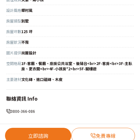
設計風格
鄉村風
房屋類型
別墅
房屋坪數
125 坪
房屋狀況
不限
圖片提供
尚屋設計
空間格局
1F-客廳、餐廳、廚房公共浴室、後陽台<br>2F-客房<br>3F-主臥
房、更衣間<br>4F-小孩房*2<br>5F-閣樓遊
主要建材
文化磚、進口磁磚、木皮
聯絡資訊 Info
0800-366-086
立即諮詢
免費專線