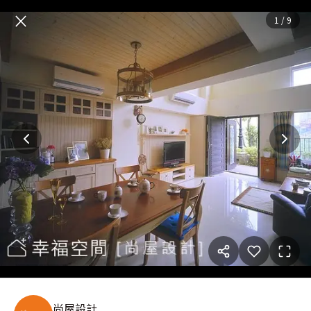
童話繪本裡的樹屋童年
— 完整
×
1
/
9
尚屋設計