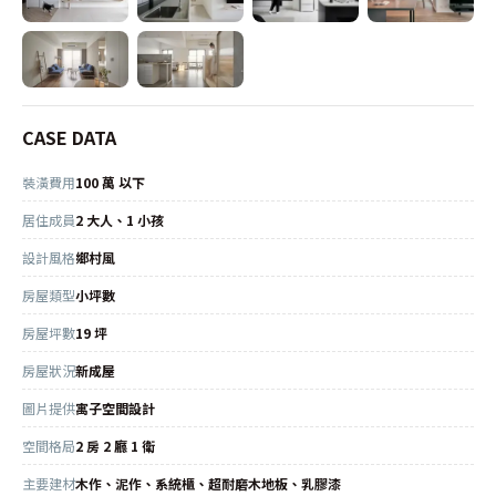
CASE DATA
裝潢費用
100 萬 以下
居住成員
2 大人、1 小孩
設計風格
鄉村風
房屋類型
小坪數
房屋坪數
19 坪
房屋狀況
新成屋
圖片提供
寓子空間設計
空間格局
2 房 2 廳 1 衛
主要建材
木作、泥作、系統櫃、超耐磨木地板、乳膠漆