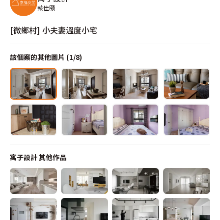
蔡佳頤
[微鄉村] 小夫妻溫度小宅
該個案的其他圖片 (
1
/
8
)
寓子設計
其他作品