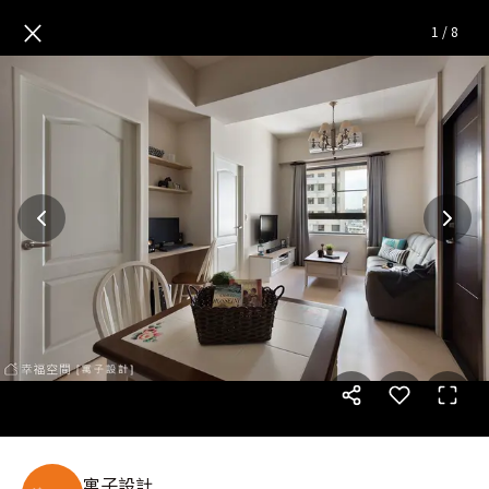
[微鄉村] 小夫妻溫度小宅
— 完
×
1
/
8
寓子設計