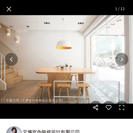
吉野家。Concept│無印風│4
×
1
/
12
文儀室內裝修設計有限公司