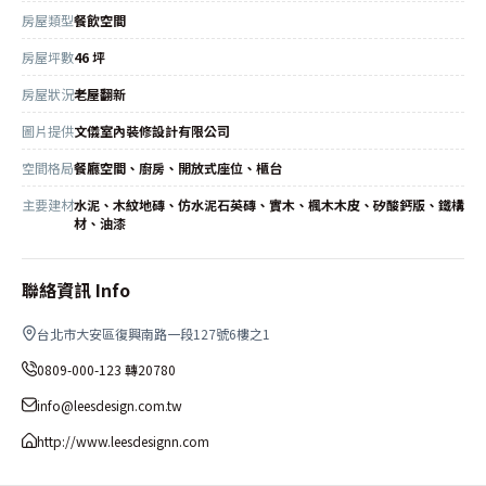
房屋類型
餐飲空間
房屋坪數
46 坪
房屋狀況
老屋翻新
圖片提供
文儀室內裝修設計有限公司
空間格局
餐廳空間、廚房、開放式座位、櫃台
主要建材
水泥、木紋地磚、仿水泥石英磚、實木、楓木木皮、矽酸鈣版、鐵構
材、油漆
聯絡資訊 Info
台北市大安區復興南路一段127號6樓之1
0809-000-123 轉20780
info@leesdesign.com.tw
http://www.leesdesignn.com