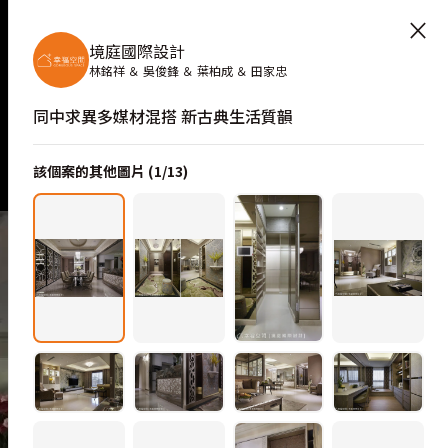
×
境庭國際設計
林銘祥 ＆ 吳俊鋒 ＆ 葉柏成 ＆ 田家忠
同中求異多媒材混搭 新古典生活質韻
該個案的其他圖片 (
1
/
13
)