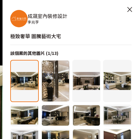
×
成晟室內裝修設計
李兆亨
極致奢華 圖騰藝術大宅
該個案的其他圖片 (
1
/
13
)