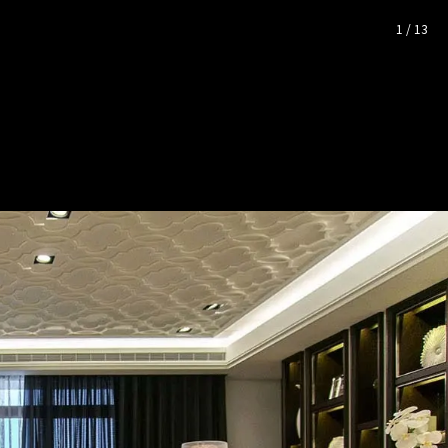
照片空間靈感
1
/
13