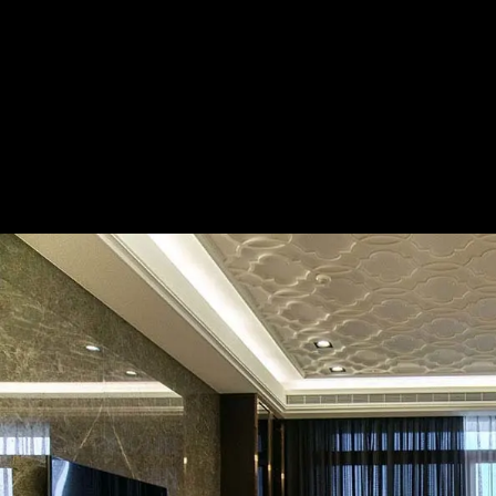
極致奢華 圖騰藝術大宅
— 完整