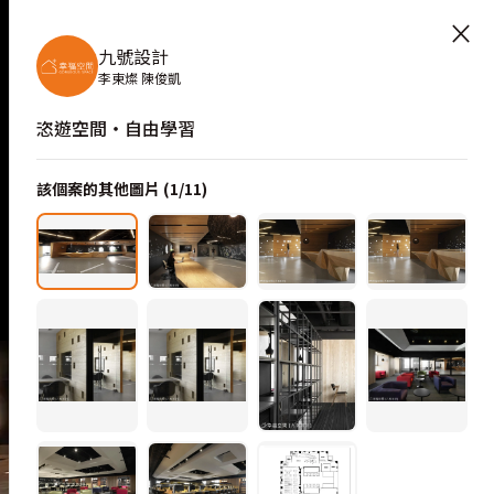
×
九號設計
李東燦 陳俊凱
恣遊空間‧自由學習
該個案的其他圖片 (
1
/
11
)