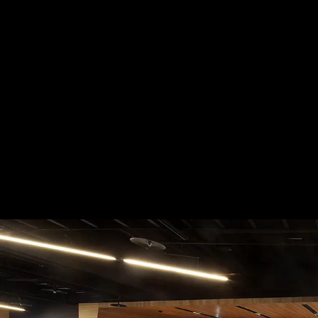
恣遊空間‧自由學習
— 完整照