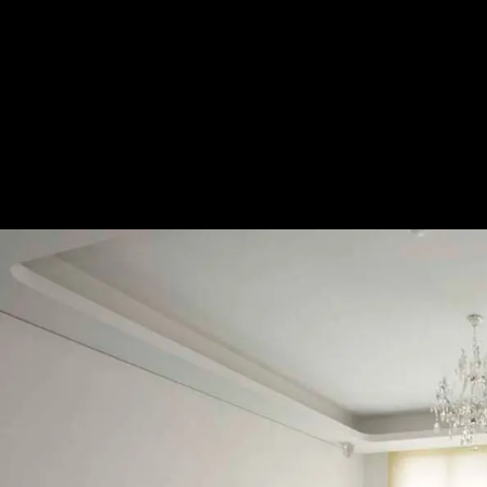
不造作的輕鬆 純淨天然白
— 