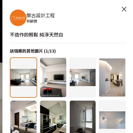
×
槃古設計工程
林嗣傑
不造作的輕鬆 純淨天然白
該個案的其他圖片 (
1
/
13
)