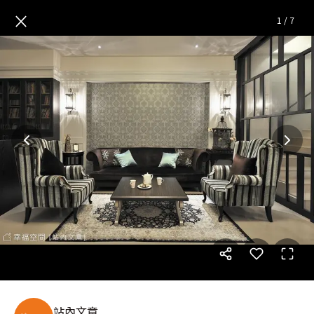
混搭 新古典美形生活
— 完整照
×
1
/
7
站內文章