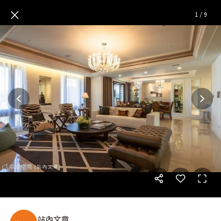
古典美式的現代表情
— 完整照
×
1
/
9
站內文章