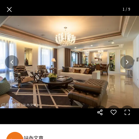
古典美式的現代表情
— 完整照
×
1
/
9
站內文章