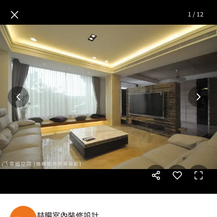
面面俱到 透天三代宅
— 完整照
×
1
/
12
喆暘室內裝修設計