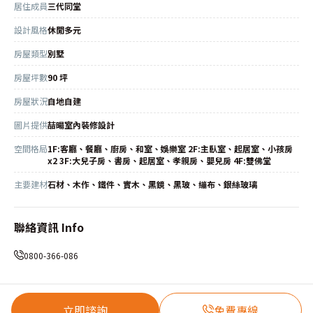
居住成員
三代同堂
設計風格
休閒多元
房屋類型
別墅
房屋坪數
90 坪
房屋狀況
自地自建
圖片提供
喆暘室內裝修設計
空間格局
1F:客廳、餐廳、廚房、和室、娛樂室 2F:主臥室、起居室、小孩房
x2 3F:大兒子房、書房、起居室、孝親房、嬰兒房 4F:雙佛堂
主要建材
石材、木作、鐵件、實木、黑鏡、黑玻、繃布、銀絲玻璃
聯絡資訊 Info
0800-366-086
立即諮詢
免費專線