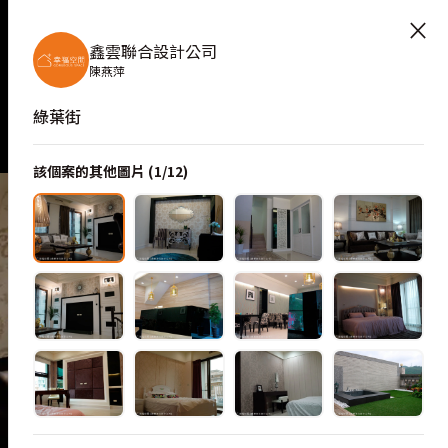
×
鑫雲聯合設計公司
陳燕萍
綠葉街
該個案的其他圖片 (
1
/
12
)