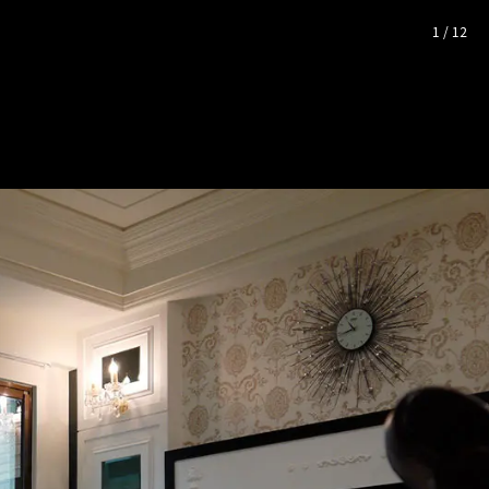
1
/
12