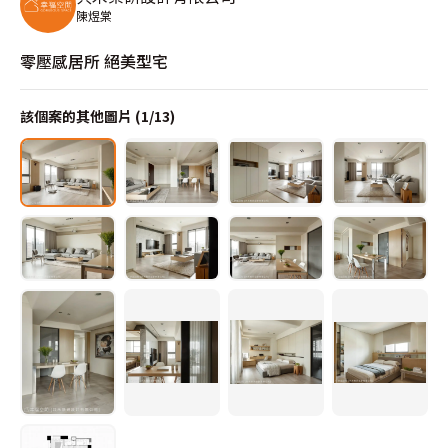
陳煜棠
零壓感居所 絕美型宅
該個案的其他圖片 (
1
/
13
)