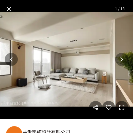
零壓感居所 絕美型宅
— 完整照
×
1
/
13
共禾築研設計有限公司