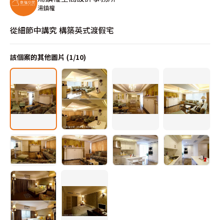
湯鎮權
從細節中講究 構築英式渡假宅
該個案的其他圖片 (
1
/
10
)