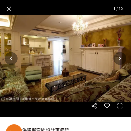
從細節中講究 構築英式渡假宅
×
1
/
10
湯鎮權空間設計事務所