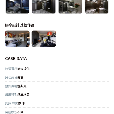
獨享設計
其他作品
CASE DATA
裝潢費用
尚未提供
居住成員
夫妻
設計風格
古典風
房屋類型
標準格局
房屋坪數
35 坪
房屋狀況
不限