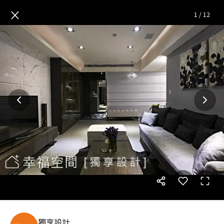
觀眾最愛-不同凡響 古典藝術現
×
1
/
12
獨享設計