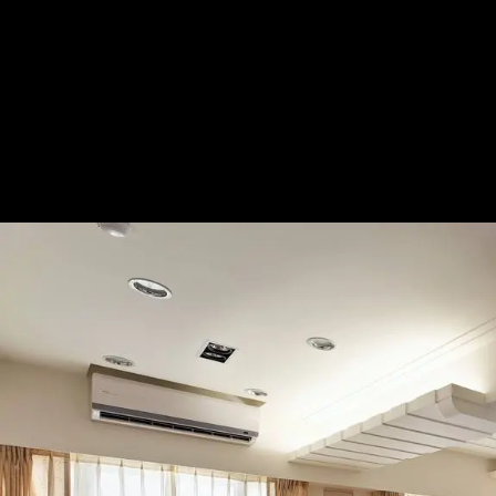
休閒中略帶粉嫩的夢幻小築
— 