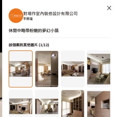
×
對場作室內裝修設計有限公司
李勝雄
休閒中略帶粉嫩的夢幻小築
該個案的其他圖片 (
1
/
12
)