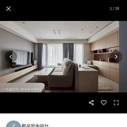
新北林口｜不小心打翻了整屋的
×
1
/
20
郡品室內設計